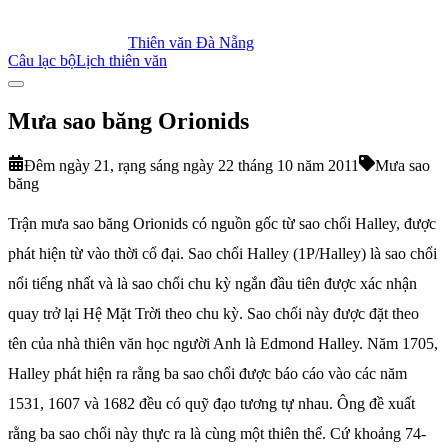
Thiên văn Đà Nẵng
Câu lạc bộ
Lịch thiên văn
Mưa sao băng Orionids
Đêm ngày 21, rạng sáng ngày 22 tháng 10 năm 2011
Mưa sao
băng
Trận mưa sao băng Orionids có nguồn gốc từ sao chổi Halley, được
phát hiện từ vào thời cổ đại. Sao chổi Halley (1P/Halley) là sao chổi
nổi tiếng nhất và là sao chổi chu kỳ ngắn đầu tiên được xác nhận
quay trở lại Hệ Mặt Trời theo chu kỳ. Sao chổi này được đặt theo
tên của nhà thiên văn học người Anh là Edmond Halley. Năm 1705,
Halley phát hiện ra rằng ba sao chổi được báo cáo vào các năm
1531, 1607 và 1682 đều có quỹ đạo tương tự nhau. Ông đề xuất
rằng ba sao chổi này thực ra là cùng một thiên thể. Cứ khoảng 74-