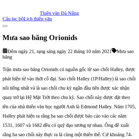
Thiên văn Đà Nẵng
Câu lạc bộ
Lịch thiên văn
Mưa sao băng Orionids
Đêm ngày 21, rạng sáng ngày 22 tháng 10 năm 2021
Mưa sao
băng
Trận mưa sao băng Orionids có nguồn gốc từ sao chổi Halley, được
phát hiện từ vào thời cổ đại. Sao chổi Halley (1P/Halley) là sao chổi
nổi tiếng nhất và là sao chổi chu kỳ ngắn đầu tiên được xác nhận
quay trở lại Hệ Mặt Trời theo chu kỳ. Sao chổi này được đặt theo
tên của nhà thiên văn học người Anh là Edmond Halley. Năm 1705,
Halley phát hiện ra rằng ba sao chổi được báo cáo vào các năm
1531, 1607 và 1682 đều có quỹ đạo tương tự nhau. Ông đề xuất
rằng ba sao chổi này thực ra là cùng một thiên thể. Cứ khoảng 74-