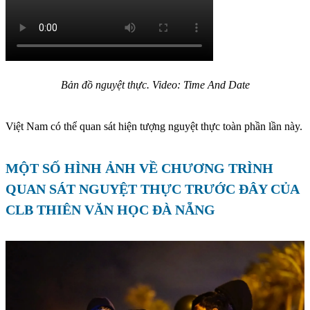
Bản đồ nguyệt thực. Video: Time And Date
Việt Nam có thể quan sát hiện tượng nguyệt thực toàn phần lần này.
MỘT SỐ HÌNH ẢNH VỀ CHƯƠNG TRÌNH
QUAN SÁT NGUYỆT THỰC TRƯỚC ĐÂY CỦA
CLB THIÊN VĂN HỌC ĐÀ NẴNG