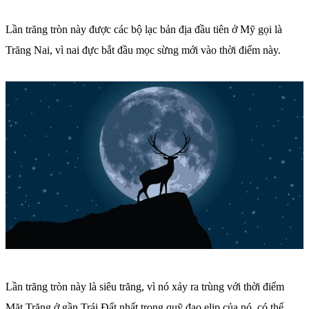
Lần trăng tròn này được các bộ lạc bản địa đầu tiên ở Mỹ gọi là
Trăng Nai, vì nai đực bắt đầu mọc sừng mới vào thời điểm này.
Lần trăng tròn này là siêu trăng, vì nó xảy ra trùng với thời điểm
Mặt Trăng ở gần Trái Đất nhất trong quỹ đạo elip của nó, có thể