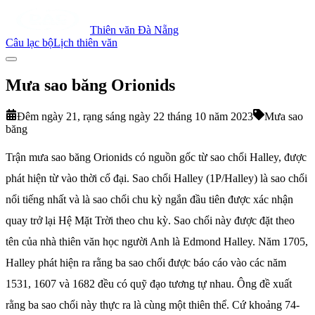
Thiên văn Đà Nẵng
Câu lạc bộ
Lịch thiên văn
Mưa sao băng Orionids
Đêm ngày 21, rạng sáng ngày 22 tháng 10 năm 2023
Mưa sao
băng
Trận mưa sao băng Orionids có nguồn gốc từ sao chổi Halley, được
phát hiện từ vào thời cổ đại. Sao chổi Halley (1P/Halley) là sao chổi
nổi tiếng nhất và là sao chổi chu kỳ ngắn đầu tiên được xác nhận
quay trở lại Hệ Mặt Trời theo chu kỳ. Sao chổi này được đặt theo
tên của nhà thiên văn học người Anh là Edmond Halley. Năm 1705,
Halley phát hiện ra rằng ba sao chổi được báo cáo vào các năm
1531, 1607 và 1682 đều có quỹ đạo tương tự nhau. Ông đề xuất
rằng ba sao chổi này thực ra là cùng một thiên thể. Cứ khoảng 74-