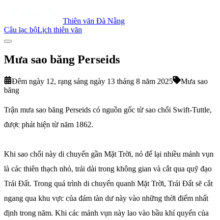
Thiên văn Đà Nẵng
Câu lạc bộ
Lịch thiên văn
Mưa sao băng Perseids
Đêm ngày 12, rạng sáng ngày 13 tháng 8 năm 2025
Mưa sao
băng
Trận mưa sao băng Perseids có nguồn gốc từ sao chổi Swift-Tuttle,
được phát hiện từ năm 1862.
Khi sao chổi này di chuyển gần Mặt Trời, nó để lại nhiều mảnh vụn
là các thiên thạch nhỏ, trải dài trong không gian và cắt qua quỹ đạo
Trái Đất. Trong quá trình di chuyển quanh Mặt Trời, Trái Đất sẽ cắt
ngang qua khu vực của đám tàn dư này vào những thời điểm nhất
định trong năm. Khi các mảnh vụn này lao vào bầu khí quyển của