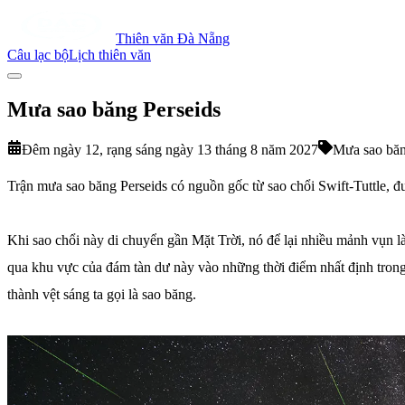
Thiên văn Đà Nẵng
Câu lạc bộ
Lịch thiên văn
Mưa sao băng Perseids
Đêm ngày 12, rạng sáng ngày 13 tháng 8 năm 2027
Mưa sao bă
Trận mưa sao băng Perseids có nguồn gốc từ sao chổi Swift-Tuttle, đ
Khi sao chổi này di chuyển gần Mặt Trời, nó để lại nhiều mảnh vụn là 
qua khu vực của đám tàn dư này vào những thời điểm nhất định trong 
thành vệt sáng ta gọi là sao băng.