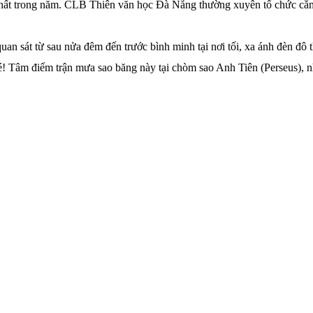
nhất trong năm. CLB Thiên văn học Đà Nẵng thường xuyên tổ chức cắm
an sát từ sau nửa đêm đến trước bình minh tại nơi tối, xa ánh đèn đô 
! Tâm điểm trận mưa sao băng này tại chòm sao Anh Tiên (Perseus), nhưn