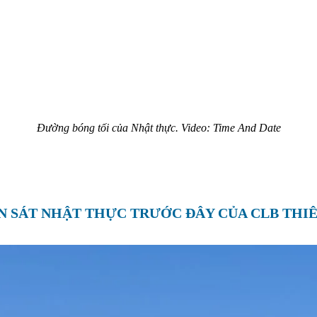
Đường bóng tối của Nhật thực. Video: Time And Date
 SÁT NHẬT THỰC TRƯỚC ĐÂY CỦA CLB THI