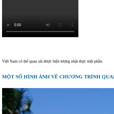
Việt Nam có thể quan sát được hiện tượng nhật thực một phần.
MỘT SỐ HÌNH ẢNH VỀ CHƯƠNG TRÌNH QUAN