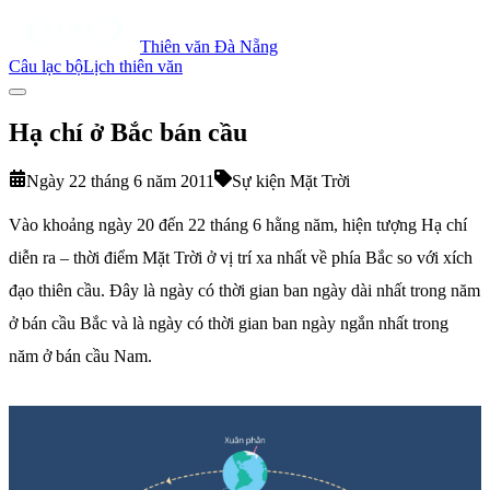
Thiên văn Đà Nẵng
Câu lạc bộ
Lịch thiên văn
Hạ chí ở Bắc bán cầu
Ngày 22 tháng 6 năm 2011
Sự kiện Mặt Trời
Vào khoảng ngày 20 đến 22 tháng 6 hằng năm, hiện tượng Hạ chí
diễn ra – thời điểm Mặt Trời ở vị trí xa nhất về phía Bắc so với xích
đạo thiên cầu. Đây là ngày có thời gian ban ngày dài nhất trong năm
ở bán cầu Bắc và là ngày có thời gian ban ngày ngắn nhất trong
năm ở bán cầu Nam.