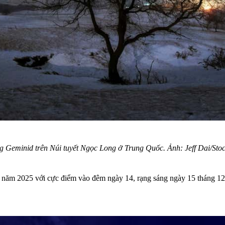
 Geminid trên Núi tuyết Ngọc Long ở Trung Quốc. Ảnh: Jeff Dai/Stoc
năm 2025 với cực điểm vào đêm ngày 14, rạng sáng ngày 15 tháng 12 n