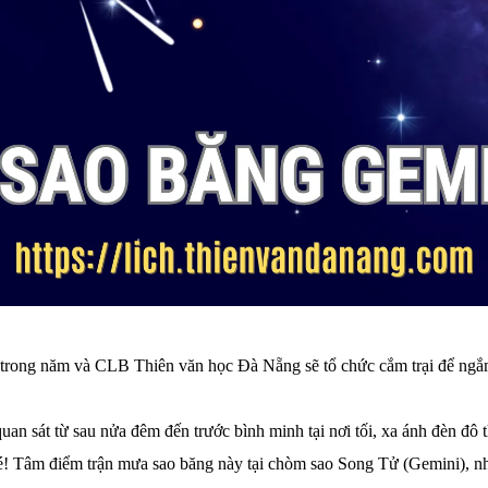
hất trong năm và CLB Thiên văn học Đà Nẵng sẽ tổ chức cắm trại để n
an sát từ sau nửa đêm đến trước bình minh tại nơi tối, xa ánh đèn đô 
é! Tâm điểm trận mưa sao băng này tại chòm sao Song Tử (Gemini), nhưng