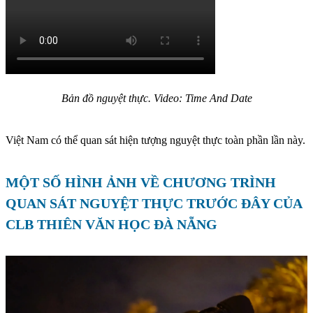
Bản đồ nguyệt thực. Video: Time And Date
Việt Nam có thể quan sát hiện tượng nguyệt thực toàn phần lần này.
MỘT SỐ HÌNH ẢNH VỀ CHƯƠNG TRÌNH
QUAN SÁT NGUYỆT THỰC TRƯỚC ĐÂY CỦA
CLB THIÊN VĂN HỌC ĐÀ NẴNG