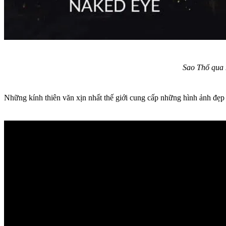
Sao Thổ qua 
Những kính thiên văn xịn nhất thế giới cung cấp những hình ảnh đẹp 