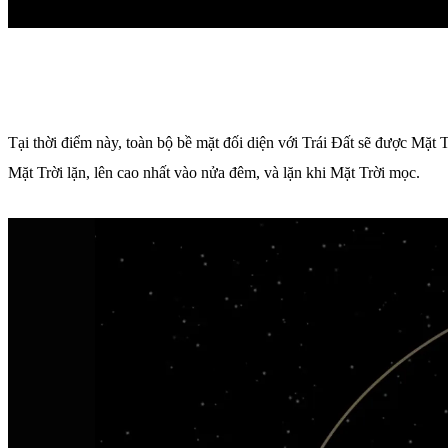
Tại thời điểm này, toàn bộ bề mặt đối diện với Trái Đất sẽ được Mặt T
Mặt Trời lặn, lên cao nhất vào nửa đêm, và lặn khi Mặt Trời mọc.